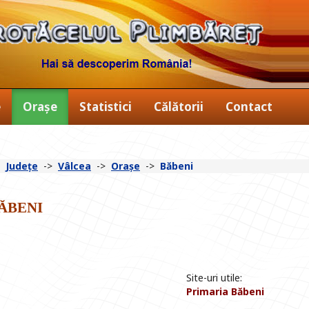
e
Orașe
Statistici
Călătorii
Contact
>
Județe
->
Vâlcea
->
Orașe
->
Băbeni
ăbeni
Site-uri utile:
Primaria Băbeni