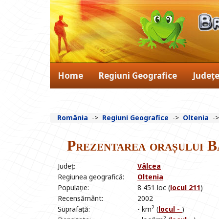
Home
Regiuni Geografice
Județ
România
->
Regiuni Geografice
->
Oltenia
-
Prezentarea orașului B
Județ:
Vâlcea
Regiunea geografică:
Oltenia
Populație:
8 451 loc (
locul 211
)
Recensământ:
2002
2
Suprafață:
- km
(
locul -
)
2