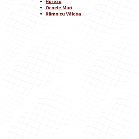
Horezu
Ocnele Mari
Râmnicu Vâlcea