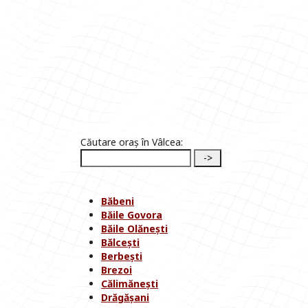
Căutare oraș în Vâlcea:
Băbeni
Băile Govora
Băile Olănești
Bălcești
Berbești
Brezoi
Călimănești
Drăgășani