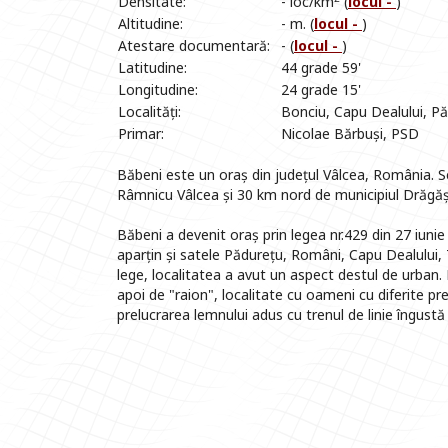
Densitate:
- loc/km
(
locul -
)
Altitudine:
- m. (
locul -
)
Atestare documentară:
- (
locul -
)
Latitudine:
44 grade 59'
Longitudine:
24 grade 15'
Localități:
Bonciu, Capu Dealului, P
Primar:
Nicolae Bărbuși, PSD
Băbeni este un oraș din județul Vâlcea, România. Se
Râmnicu Vâlcea și 30 km nord de municipiul Drăgășa
Băbeni a devenit oraș prin legea nr.429 din 27 iun
aparțin și satele Pădurețu, Români, Capu Dealului, 
lege, localitatea a avut un aspect destul de urban.
apoi de "raion", localitate cu oameni cu diferite pre
prelucrarea lemnului adus cu trenul de linie îngustă 