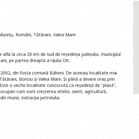
ădurețu, Români, Tătărani, Valea Mare
 află la circa 20 km de sud de reședința județului, municipiul
ni, pe partea dreaptă a râului Olt.
ie 2002, din fosta comună Băbeni. De aceeași localitate mai
Tătărani, Bonciu și Valea Mare. Și până a deveni oraș prin
 Este o veche localitate cunoscută ca reședință de "plasă",
ocupări cum sunt creșterea vitelor, oierit, agricultură,
din munți, extracția petrolului.